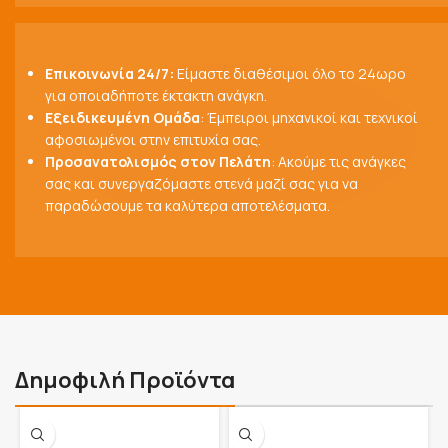
Επικοινωνία 24/7:
Είμαστε διαθέσιμοι όλο το 24ωρο
για οποιαδήποτε έκτακτη ανάγκη.
Εξειδικευμένη Ομάδα
: Έμπειροι μηχανικοί και τεχνικοί
αφοσιωμένοι στην επιτυχία σας.
Προσανατολισμός στον Πελάτη
: Ακούμε τις ανάγκες
σας και συνεργαζόμαστε στενά μαζί σας για να
παραδώσουμε τα καλύτερα αποτελέσματα.
Δημοφιλή Προϊόντα