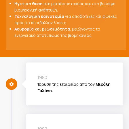
Ηγετική θέση
στη μετάδοση ισχύος και στη βιώσιμη
βιομηχανική ανάπτυξη.
Τεχνολογική καινοτομία
για αποδοτικές και φιλικές
προς το περιβάλλον λύσεις.
Αειφορία και βιωσιμότητα
, μειώνοντας το
ενεργειακό αποτύπωμα της βιομηχανίας.
1980
Ίδρυση της εταιρείας από τον
Μιχάλη
Γαλόνη.