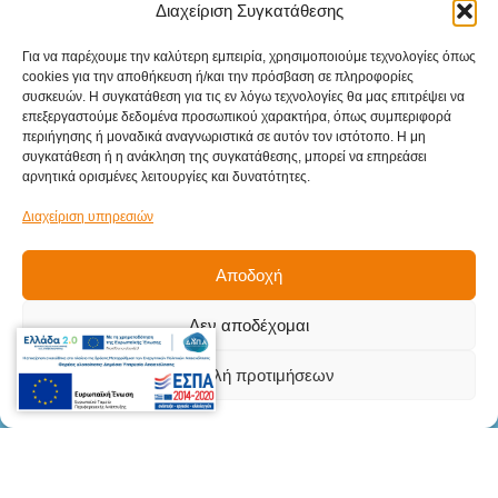
Διαχείριση Συγκατάθεσης
Για να παρέχουμε την καλύτερη εμπειρία, χρησιμοποιούμε τεχνολογίες όπως
cookies για την αποθήκευση ή/και την πρόσβαση σε πληροφορίες
συσκευών. Η συγκατάθεση για τις εν λόγω τεχνολογίες θα μας επιτρέψει να
επεξεργαστούμε δεδομένα προσωπικού χαρακτήρα, όπως συμπεριφορά
Sitemap
περιήγησης ή μοναδικά αναγνωριστικά σε αυτόν τον ιστότοπο. Η μη
συγκατάθεση ή η ανάκληση της συγκατάθεσης, μπορεί να επηρεάσει
Αρχική
αρνητικά ορισμένες λειτουργίες και δυνατότητες.
Προϊόντα
Διαχείριση υπηρεσιών
Υπηρεσίες
Αποδοχή
Βιομηχανικοί κλάδοι
Δεν αποδέχομαι
Επικοινωνία
Στοιχεία
Επικοινωνίας
Προβολή προτιμήσεων
Γληνού Δημήτριου 5Β, Μενεμένη,
Θεσσαλονίκη, Τ.Κ. 546 28
info@teki.gr