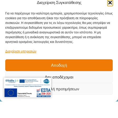
Διαχείριση Συγκατάθεσης
Για να παρέχουμε την καλύτερη εμπειρία, χρησιμοποιούμε τεχνολογίες όπως
cookies για την αποθήκευση ή/και την πρόσβαση σε πληροφορίες
συσκευών. Η συγκατάθεση για τις εν λόγω τεχνολογίες θα μας επιτρέψει να
επεξεργαστούμε δεδομένα προσωπικού χαρακτήρα, όπως συμπεριφορά
Sitemap
περιήγησης ή μοναδικά αναγνωριστικά σε αυτόν τον ιστότοπο. Η μη
συγκατάθεση ή η ανάκληση της συγκατάθεσης, μπορεί να επηρεάσει
Αρχική
αρνητικά ορισμένες λειτουργίες και δυνατότητες.
Προϊόντα
Διαχείριση υπηρεσιών
Υπηρεσίες
Αποδοχή
Βιομηχανικοί κλάδοι
Δεν αποδέχομαι
Επικοινωνία
Στοιχεία
Επικοινωνίας
Προβολή προτιμήσεων
Γληνού Δημήτριου 5Β, Μενεμένη,
Θεσσαλονίκη, Τ.Κ. 546 28
info@teki.gr