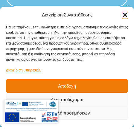
Διαχείριση Συγκατάθεσης
Για να παρέχουμε την καλύτερη εμπειρία, χρησιμοποιούμε τεχνολογίες όπως
cookies για την αποθήκευση ή/και την πρόσβαση σε πληροφορίες
συσκευών. Η συγκατάθεση για τις εν λόγω τεχνολογίες θα μας επιτρέψει να
Sitemap
επεξεργαστούμε δεδομένα προσωπικού χαρακτήρα, όπως συμπεριφορά
Αρχική
περιήγησης ή μοναδικά αναγνωριστικά σε αυτόν τον ιστότοπο. Η μη
συγκατάθεση ή η ανάκληση της συγκατάθεσης, μπορεί να επηρεάσει
αρνητικά ορισμένες λειτουργίες και δυνατότητες.
Προϊόντα
Διαχείριση υπηρεσιών
Υπηρεσίες
Βιομηχανικοί κλάδοι
Αποδοχή
Επικοινωνία
Δεν αποδέχομαι
Στοιχεία
Επικοινωνίας
Προβολή προτιμήσεων
Γληνού Δημήτριου 5Β, Μενεμένη,
Θεσσαλονίκη, Τ.Κ. 546 28
info@teki.gr