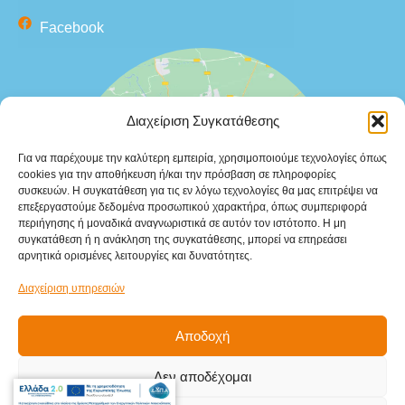
Facebook
Διαχείριση Συγκατάθεσης
Κάντε κλικ στο κουμπί 'Συμφωνώ' για να
Για να παρέχουμε την καλύτερη εμπειρία, χρησιμοποιούμε τεχνολογίες όπως
ενεργοποιήσετε το Google maps.
cookies για την αποθήκευση ή/και την πρόσβαση σε πληροφορίες
συσκευών. Η συγκατάθεση για τις εν λόγω τεχνολογίες θα μας επιτρέψει να
Συμφωνώ
επεξεργαστούμε δεδομένα προσωπικού χαρακτήρα, όπως συμπεριφορά
περιήγησης ή μοναδικά αναγνωριστικά σε αυτόν τον ιστότοπο. Η μη
συγκατάθεση ή η ανάκληση της συγκατάθεσης, μπορεί να επηρεάσει
αρνητικά ορισμένες λειτουργίες και δυνατότητες.
Διαχείριση υπηρεσιών
Αποδοχή
© 2025
ΤΕΚΙ – ΜΙΧΑΛΗΣ Μ.
ΓΑΛΟΝΗΣ Α.Ε.
All rights
Δεν αποδέχομαι
reserved. Powered by