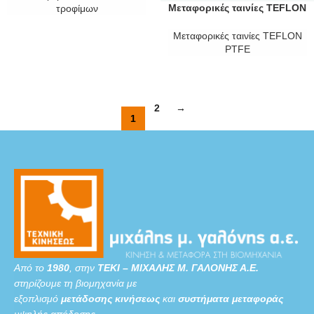
Μεταφορικές ταινίες TEFLON
τροφίμων
PTFE
Μεταφορικές ταινίες TEFLON
PTFE
2
→
1
Από το
1980
, στην
ΤΕΚΙ – ΜΙΧΑΛΗΣ Μ. ΓΑΛΟΝΗΣ Α.Ε.
στηρίζουμε τη βιομηχανία με
εξοπλισμό
μετάδοσης κινήσεως
και
συστήματα μεταφοράς
υψηλής απόδοσης.