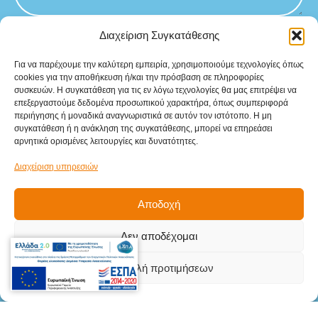
Διαχείριση Συγκατάθεσης
Για να παρέχουμε την καλύτερη εμπειρία, χρησιμοποιούμε τεχνολογίες όπως
cookies για την αποθήκευση ή/και την πρόσβαση σε πληροφορίες
συσκευών. Η συγκατάθεση για τις εν λόγω τεχνολογίες θα μας επιτρέψει να
Sitemap
επεξεργαστούμε δεδομένα προσωπικού χαρακτήρα, όπως συμπεριφορά
Αρχική
περιήγησης ή μοναδικά αναγνωριστικά σε αυτόν τον ιστότοπο. Η μη
συγκατάθεση ή η ανάκληση της συγκατάθεσης, μπορεί να επηρεάσει
αρνητικά ορισμένες λειτουργίες και δυνατότητες.
Προϊόντα
Διαχείριση υπηρεσιών
Υπηρεσίες
Βιομηχανικοί κλάδοι
Αποδοχή
Επικοινωνία
Δεν αποδέχομαι
Στοιχεία
Επικοινωνίας
Προβολή προτιμήσεων
Γληνού Δημήτριου 5Β, Μενεμένη,
Θεσσαλονίκη, Τ.Κ. 546 28
info@teki.gr