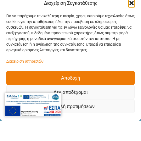
Διαχείριση Συγκατάθεσης
Για να παρέχουμε την καλύτερη εμπειρία, χρησιμοποιούμε τεχνολογίες όπως
cookies για την αποθήκευση ή/και την πρόσβαση σε πληροφορίες
συσκευών. Η συγκατάθεση για τις εν λόγω τεχνολογίες θα μας επιτρέψει να
επεξεργαστούμε δεδομένα προσωπικού χαρακτήρα, όπως συμπεριφορά
Sitemap
περιήγησης ή μοναδικά αναγνωριστικά σε αυτόν τον ιστότοπο. Η μη
συγκατάθεση ή η ανάκληση της συγκατάθεσης, μπορεί να επηρεάσει
Αρχική
αρνητικά ορισμένες λειτουργίες και δυνατότητες.
Προϊόντα
Διαχείριση υπηρεσιών
Υπηρεσίες
Αποδοχή
Βιομηχανικοί κλάδοι
Δεν αποδέχομαι
Επικοινωνία
Στοιχεία
Επικοινωνίας
Προβολή προτιμήσεων
Γληνού Δημήτριου 5Β, Μενεμένη,
Θεσσαλονίκη, Τ.Κ. 546 28
info@teki.gr