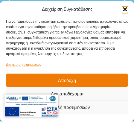
Διαχείριση Συγκατάθεσης
Για να παρέχουμε την καλύτερη εμπειρία, χρησιμοποιούμε τεχνολογίες όπως
cookies για την αποθήκευση ή/και την πρόσβαση σε πληροφορίες
συσκευών. Η συγκατάθεση για τις εν λόγω τεχνολογίες θα μας επιτρέψει να
Sitemap
επεξεργαστούμε δεδομένα προσωπικού χαρακτήρα, όπως συμπεριφορά
περιήγησης ή μοναδικά αναγνωριστικά σε αυτόν τον ιστότοπο. Η μη
Αρχική
συγκατάθεση ή η ανάκληση της συγκατάθεσης, μπορεί να επηρεάσει
αρνητικά ορισμένες λειτουργίες και δυνατότητες.
Προϊόντα
Διαχείριση υπηρεσιών
Υπηρεσίες
Αποδοχή
Βιομηχανικοί κλάδοι
Δεν αποδέχομαι
Επικοινωνία
Στοιχεία
Επικοινωνίας
Προβολή προτιμήσεων
Γληνού Δημήτριου 5Β, Μενεμένη,
Θεσσαλονίκη, Τ.Κ. 546 28
info@teki.gr