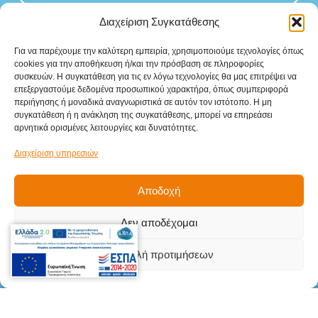
Διαχείριση Συγκατάθεσης
Για να παρέχουμε την καλύτερη εμπειρία, χρησιμοποιούμε τεχνολογίες όπως
cookies για την αποθήκευση ή/και την πρόσβαση σε πληροφορίες
συσκευών. Η συγκατάθεση για τις εν λόγω τεχνολογίες θα μας επιτρέψει να
Sitemap
επεξεργαστούμε δεδομένα προσωπικού χαρακτήρα, όπως συμπεριφορά
περιήγησης ή μοναδικά αναγνωριστικά σε αυτόν τον ιστότοπο. Η μη
Αρχική
συγκατάθεση ή η ανάκληση της συγκατάθεσης, μπορεί να επηρεάσει
αρνητικά ορισμένες λειτουργίες και δυνατότητες.
Προϊόντα
Διαχείριση υπηρεσιών
Υπηρεσίες
Αποδοχή
Βιομηχανικοί κλάδοι
Δεν αποδέχομαι
Επικοινωνία
Στοιχεία
Επικοινωνίας
Προβολή προτιμήσεων
Γληνού Δημήτριου 5Β, Μενεμένη,
Θεσσαλονίκη, Τ.Κ. 546 28
info@teki.gr