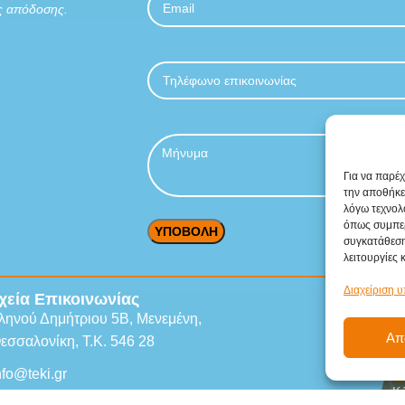
 απόδοσης.
Για να παρέ
την αποθήκε
λόγω τεχνολ
όπως συμπερ
συγκατάθεση
λειτουργίες 
Διαχείριση 
χεία
Επικοινωνίας
ληνού Δημήτριου 5Β, Μενεμένη,
Απ
εσσαλονίκη, Τ.Κ. 546 28
nfo@teki.gr
Κά