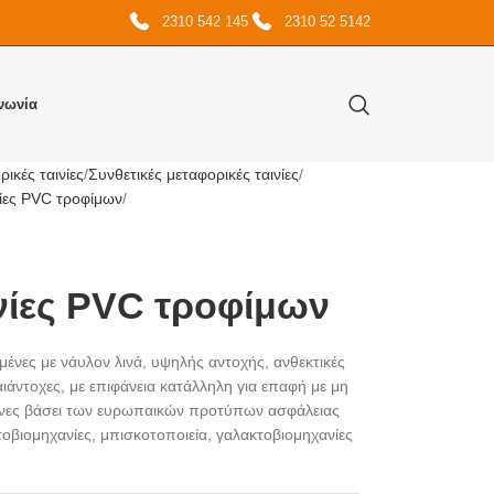
2310 542 145
2310 52 5142
νωνία
ικές ταινίες
Συνθετικές μεταφορικές ταινίες
νίες PVC τροφίμων
νίες PVC τροφίμων
μένες με νάυλον λινά, υψηλής αντοχής, ανθεκτικές
αιάντοχες, με επιφάνεια κατάλληλη για επαφή με μη
ένες βάσει των ευρωπαικών προτύπων ασφάλειας
οβιομηχανίες, μπισκοτοποιεία, γαλακτοβιομηχανίες