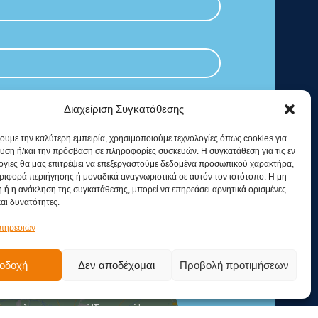
Διαχείριση Συγκατάθεσης
χουμε την καλύτερη εμπειρία, χρησιμοποιούμε τεχνολογίες όπως cookies για
υση ή/και την πρόσβαση σε πληροφορίες συσκευών. Η συγκατάθεση για τις εν
ογίες θα μας επιτρέψει να επεξεργαστούμε δεδομένα προσωπικού χαρακτήρα,
ιφορά περιήγησης ή μοναδικά αναγνωριστικά σε αυτόν τον ιστότοπο. Η μη
 ή η ανάκληση της συγκατάθεσης, μπορεί να επηρεάσει αρνητικά ορισμένες
και δυνατότητες.
υπηρεσιών
οδοχή
Δεν αποδέχομαι
Προβολή προτιμήσεων
ντε κλικ στο κουμπί 'Συμφωνώ' για να