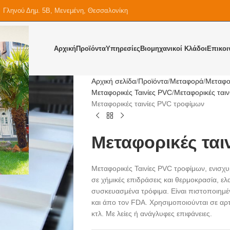
Γληνού Δημ. 5Β, Μενεμένη, Θεσσαλονίκη
Αρχική
Προϊόντα
Υπηρεσίες
Βιομηχανικοί Κλάδοι
Επικοι
Αρχική σελίδα
Προϊόντα
Μεταφορά
Mεταφορ
Μεταφορικές Ταινίες PVC
Μεταφορικές ται
Μεταφορικές ταινίες PVC τροφίμων
Μεταφορικές ται
Μεταφορικές Ταινίες PVC τροφίμων, ενισχυ
σε χήμικές επιδράσεις και θερμοκρασία, ελ
συσκευασμένα τρόφιμα. Είναι πιστοποιημ
και άπο τον FDA. Χρησιμοποιούνται σε αρτ
κτλ. Με λείες ή ανάγλυφες επιφάνειες.