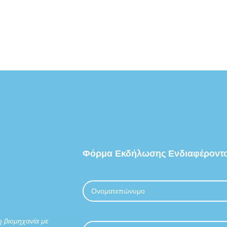
Μεταφορικές ταινίες PVC γενικής χρήσης
Μεταφορικές ταινίες PVC τροφίμων
Μεταφορικές ταινίες PVC μαρμάρου
Μεταφορικές Ταινίες PU
Μεταφορικές ταινίες PU
Μεταφορικές ταινίες PU αντιμικροβιακές
Μονολιθικές μεταφορικές ταινίες
Μεταφορικές ταινίες Σιλικόνης
Μεταφορικές ταινίες Polyolefin (καπνο
Φόρμα
Εκδήλωσης
Ενδιαφέροντ
Υφασμάτινες μεταφορικές ταινίες αρτο
Ατέρμονες τσόχες μεταφοράς
Μεταφορικές ταινίες TEFLON PTFE
η βιομηχανία με