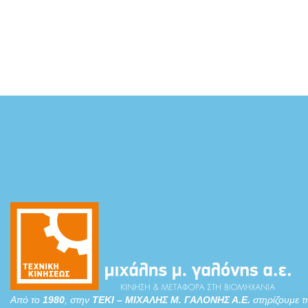
Από το
1980
, στην
ΤΕΚΙ – ΜΙΧΑΛΗΣ Μ. ΓΑΛΟΝΗΣ Α.Ε.
στηρίζουμε τ