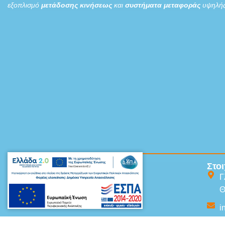
εξοπλισμό
μετάδοσης κινήσεως
και
συστήματα μεταφοράς
υψηλής
Sitemap
Στοι
Γ
Αρχική
Θ
Προϊόντα
i
Υπηρεσίες