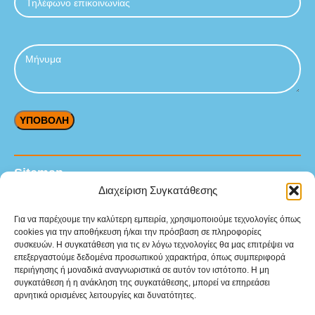
Sitemap
Διαχείριση Συγκατάθεσης
Αρχική
Για να παρέχουμε την καλύτερη εμπειρία, χρησιμοποιούμε τεχνολογίες όπως
Προϊόντα
cookies για την αποθήκευση ή/και την πρόσβαση σε πληροφορίες
συσκευών. Η συγκατάθεση για τις εν λόγω τεχνολογίες θα μας επιτρέψει να
Υπηρεσίες
επεξεργαστούμε δεδομένα προσωπικού χαρακτήρα, όπως συμπεριφορά
περιήγησης ή μοναδικά αναγνωριστικά σε αυτόν τον ιστότοπο. Η μη
Βιομηχανικοί κλάδοι
συγκατάθεση ή η ανάκληση της συγκατάθεσης, μπορεί να επηρεάσει
αρνητικά ορισμένες λειτουργίες και δυνατότητες.
Επικοινωνία