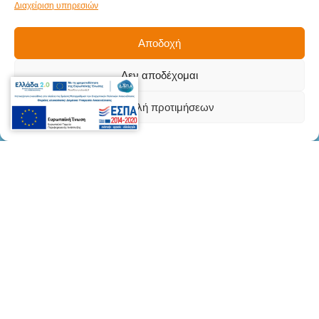
Διαχείριση υπηρεσιών
Στοιχεία
Επικοινωνίας
Γληνού Δημήτριου 5Β, Μενεμένη,
Αποδοχή
Θεσσαλονίκη, Τ.Κ. 546 28
Δεν αποδέχομαι
info@teki.gr
2310542145
Προβολή προτιμήσεων
2310525142
Facebook
Κάντε κλικ στο κουμπί 'Συμφωνώ' για να
ενεργοποιήσετε το Google maps.
Συμφωνώ