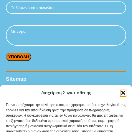
Sitemap
Αρχική
Διαχείριση Συγκατάθεσης
Προϊόντα
Για να παρέχουμε την καλύτερη εμπειρία, χρησιμοποιούμε τεχνολογίες όπως
cookies για την αποθήκευση ή/και την πρόσβαση σε πληροφορίες
Υπηρεσίες
συσκευών. Η συγκατάθεση για τις εν λόγω τεχνολογίες θα μας επιτρέψει να
επεξεργαστούμε δεδομένα προσωπικού χαρακτήρα, όπως συμπεριφορά
Βιομηχανικοί κλάδοι
περιήγησης ή μοναδικά αναγνωριστικά σε αυτόν τον ιστότοπο. Η μη
συγκατάθεση ή η ανάκληση της συγκατάθεσης, μπορεί να επηρεάσει