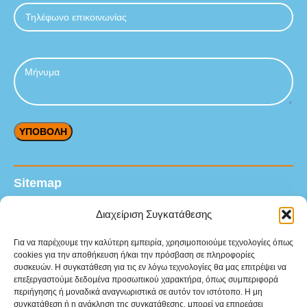
Sitemap
Αρχική
Διαχείριση Συγκατάθεσης
Προϊόντα
Για να παρέχουμε την καλύτερη εμπειρία, χρησιμοποιούμε τεχνολογίες όπως
cookies για την αποθήκευση ή/και την πρόσβαση σε πληροφορίες
Υπηρεσίες
συσκευών. Η συγκατάθεση για τις εν λόγω τεχνολογίες θα μας επιτρέψει να
επεξεργαστούμε δεδομένα προσωπικού χαρακτήρα, όπως συμπεριφορά
Βιομηχανικοί κλάδοι
περιήγησης ή μοναδικά αναγνωριστικά σε αυτόν τον ιστότοπο. Η μη
συγκατάθεση ή η ανάκληση της συγκατάθεσης, μπορεί να επηρεάσει