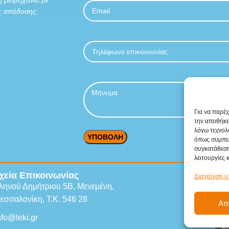
 απόδοσης.
Για να παρέ
την αποθήκε
λόγω τεχνολ
όπως συμπερ
συγκατάθεση
λειτουργίες 
χεία
Επικοινωνίας
Διαχείριση 
ληνού Δημήτριου 5Β, Μενεμένη,
εσσαλονίκη, Τ.Κ. 546 28
Απ
nfo@teki.gr
Κά