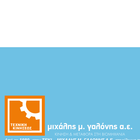
Από το
1980
, στην
ΤΕΚΙ – ΜΙΧΑΛΗΣ Μ. ΓΑΛΟΝΗΣ Α.Ε.
στηρίζουμε τ