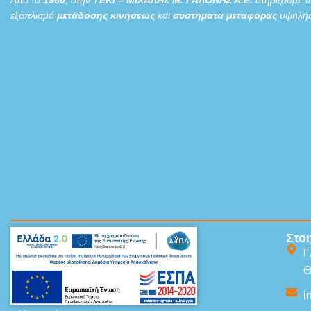
εξοπλισμό
μετάδοσης κινήσεως
και
συστήματα μεταφοράς
υψηλής
Sitemap
Στοι
Γ
Αρχική
Θ
Προϊόντα
i