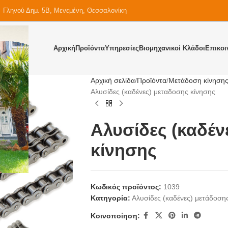
Γληνού Δημ. 5Β, Μενεμένη, Θεσσαλονίκη
Αρχική
Προϊόντα
Υπηρεσίες
Βιομηχανικοί Κλάδοι
Επικοι
Αρχική σελίδα
Προϊόντα
Μετάδοση κίνηση
Αλυσίδες (καδένες) μεταδοσης κίνησης
Αλυσίδες (καδέν
κίνησης
Κωδικός προϊόντος:
1039
Κατηγορία:
Αλυσίδες (καδένες) μετάδοση
Κοινοποίηση: