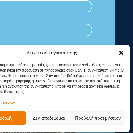
Διαχείριση Συγκατάθεσης
χουμε την καλύτερη εμπειρία, χρησιμοποιούμε τεχνολογίες όπως cookies για
υση ή/και την πρόσβαση σε πληροφορίες συσκευών. Η συγκατάθεση για τις εν
ογίες θα μας επιτρέψει να επεξεργαστούμε δεδομένα προσωπικού χαρακτήρα,
ιφορά περιήγησης ή μοναδικά αναγνωριστικά σε αυτόν τον ιστότοπο. Η μη
 ή η ανάκληση της συγκατάθεσης, μπορεί να επηρεάσει αρνητικά ορισμένες
και δυνατότητες.
υπηρεσιών
οδοχή
Δεν αποδέχομαι
Προβολή προτιμήσεων
ντε κλικ στο κουμπί 'Συμφωνώ' για να