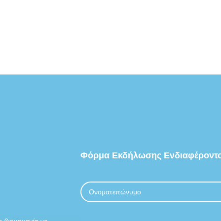
Μεταφορικές ταινίες PVC γενικής χρήσης
Μεταφορικές ταινίες PVC τροφίμων
Μεταφορικές ταινίες PVC μαρμάρου
Μεταφορικές Ταινίες PU
Μεταφορικές ταινίες PU
Μεταφορικές ταινίες PU αντιμικροβιακές
Μονολιθικές μεταφορικές ταινίες
Μεταφορικές ταινίες Σιλικόνης
Μεταφορικές ταινίες Polyolefin (καπνο
Φόρμα
Εκδήλωσης
Ενδιαφέροντ
Υφασμάτινες μεταφορικές ταινίες αρτο
Ατέρμονες τσόχες μεταφοράς
Μεταφορικές ταινίες TEFLON PTFE
η βιομηχανία με