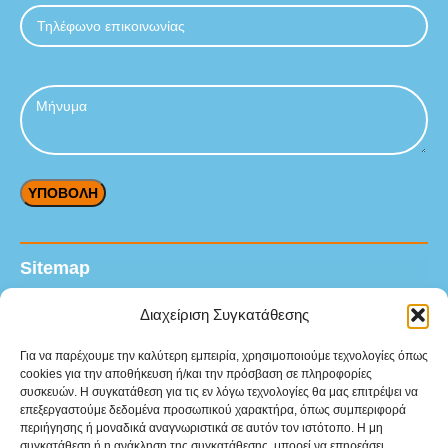
Sitemap
Αρχική
Διαχείριση Συγκατάθεσης
Προϊόντα
Για να παρέχουμε την καλύτερη εμπειρία, χρησιμοποιούμε τεχνολογίες όπως
cookies για την αποθήκευση ή/και την πρόσβαση σε πληροφορίες
Υπηρεσίες
συσκευών. Η συγκατάθεση για τις εν λόγω τεχνολογίες θα μας επιτρέψει να
επεξεργαστούμε δεδομένα προσωπικού χαρακτήρα, όπως συμπεριφορά
Βιομηχανικοί κλάδοι
περιήγησης ή μοναδικά αναγνωριστικά σε αυτόν τον ιστότοπο. Η μη
συγκατάθεση ή η ανάκληση της συγκατάθεσης, μπορεί να επηρεάσει